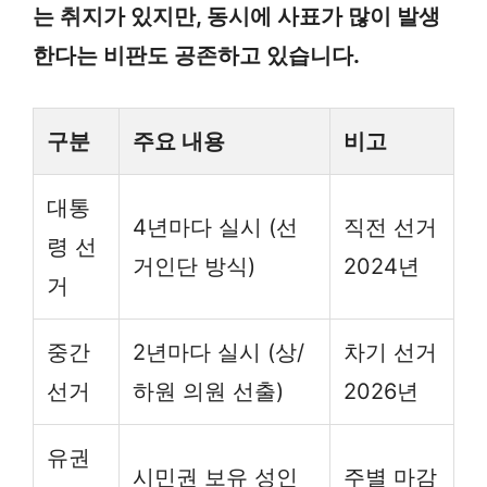
는 취지가 있지만, 동시에 사표가 많이 발생
한다는 비판도 공존하고 있습니다.
구분
주요 내용
비고
대통
4년마다 실시 (선
직전 선거
령 선
거인단 방식)
2024년
거
중간
2년마다 실시 (상/
차기 선거
선거
하원 의원 선출)
2026년
유권
시민권 보유 성인
주별 마감